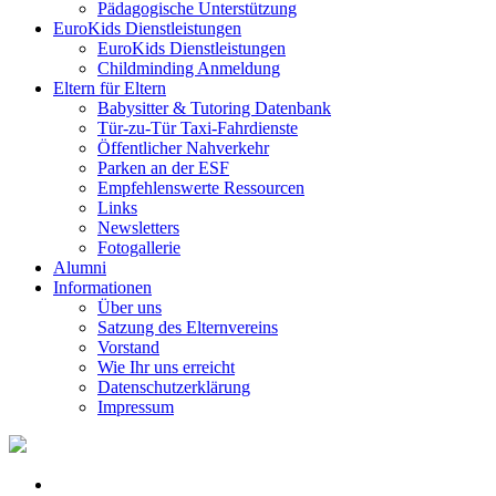
Pädagogische Unterstützung
EuroKids Dienstleistungen
EuroKids Dienstleistungen
Childminding Anmeldung
Eltern für Eltern
Babysitter & Tutoring Datenbank
Tür-zu-Tür Taxi-Fahrdienste
Öffentlicher Nahverkehr
Parken an der ESF
Empfehlenswerte Ressourcen
Links
Newsletters
Fotogallerie
Alumni
Informationen
Über uns
Satzung des Elternvereins
Vorstand
Wie Ihr uns erreicht
Datenschutzerklärung
Impressum