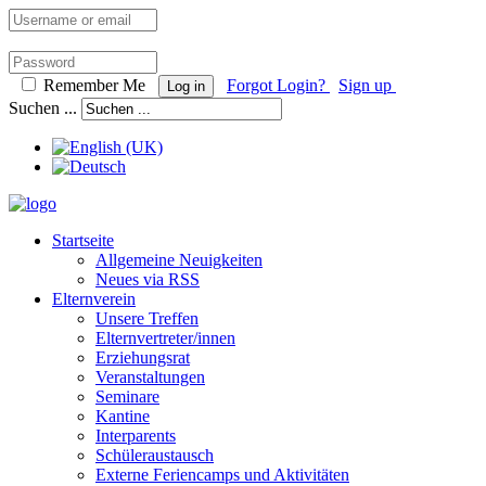
Remember Me
Forgot Login?
Sign up
Log in
Suchen ...
Startseite
Allgemeine Neuigkeiten
Neues via RSS
Elternverein
Unsere Treffen
Elternvertreter/innen
Erziehungsrat
Veranstaltungen
Seminare
Kantine
Interparents
Schüleraustausch
Externe Feriencamps und Aktivitäten